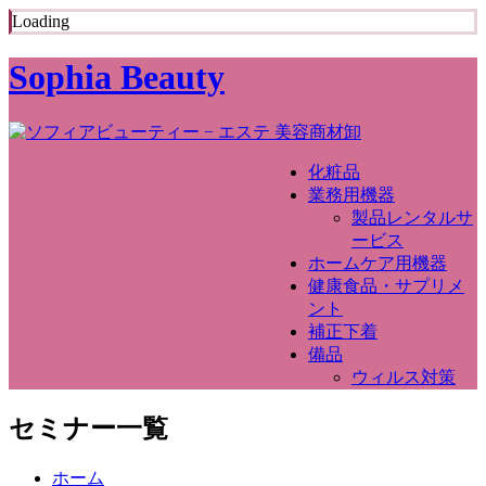
Loading
Sophia Beauty
化粧品
業務用機器
製品レンタルサ
ービス
ホームケア用機器
健康食品・サプリメ
ント
補正下着
備品
ウィルス対策
セミナー一覧
ホーム