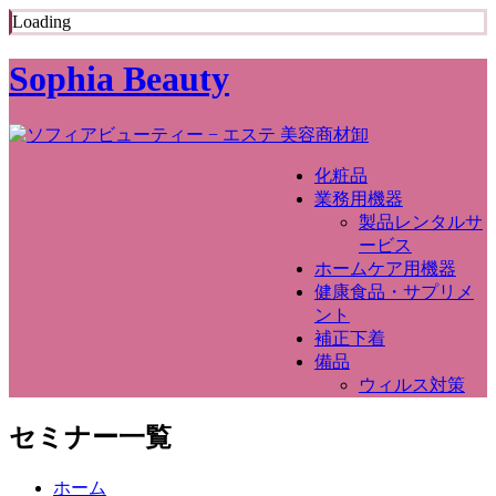
Loading
Sophia Beauty
化粧品
業務用機器
製品レンタルサ
ービス
ホームケア用機器
健康食品・サプリメ
ント
補正下着
備品
ウィルス対策
セミナー一覧
ホーム