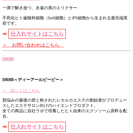
一滴で解き放つ、永遠の美のエリクサー
不死化ヒト歯髄幹細胞（ImS細胞）とiPS細胞から生まれる最先端美
容です。
➡
仕入れサイトはこちら
＞ お問い合わせはこちら
DRBB
DRBB＜ディーアールビービー＞
＞ 詳しくはこちら
肌悩みの最後の砦と称されたレカルカエステの創始者がプロデュー
スしたエステサロン向けのハイエンドプロダクト。
全ての商品に自社ラボで培養したヒト由来のエクソソーム原料を配
合。
➡
仕入れサイトはこちら