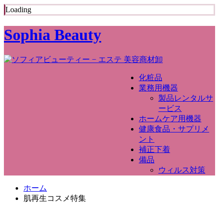
Loading
Sophia Beauty
化粧品
業務用機器
製品レンタルサ
ービス
ホームケア用機器
健康食品・サプリメ
ント
補正下着
備品
ウィルス対策
ホーム
肌再生コスメ特集