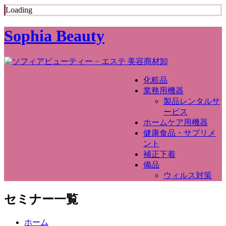
Loading
Sophia Beauty
化粧品
業務用機器
製品レンタルサ
ービス
ホームケア用機器
健康食品・サプリメ
ント
補正下着
備品
ウィルス対策
セミナー一覧
ホーム