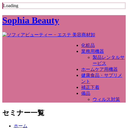
Loading
Sophia Beauty
化粧品
業務用機器
製品レンタルサ
ービス
ホームケア用機器
健康食品・サプリメ
ント
補正下着
備品
ウィルス対策
セミナー一覧
ホーム