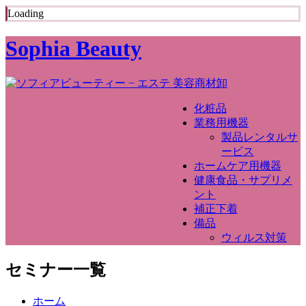
Loading
Sophia Beauty
化粧品
業務用機器
製品レンタルサ
ービス
ホームケア用機器
健康食品・サプリメ
ント
補正下着
備品
ウィルス対策
セミナー一覧
ホーム