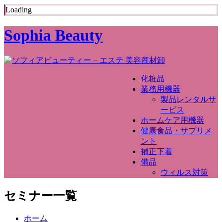
Loading
Sophia Beauty
化粧品
業務用機器
製品レンタルサ
ービス
ホームケア用機器
健康食品・サプリメ
ント
補正下着
備品
ウィルス対策
セミナー一覧
ホーム