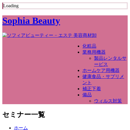
Loading
Sophia Beauty
化粧品
業務用機器
製品レンタルサ
ービス
ホームケア用機器
健康食品・サプリメ
ント
補正下着
備品
ウィルス対策
セミナー一覧
ホーム