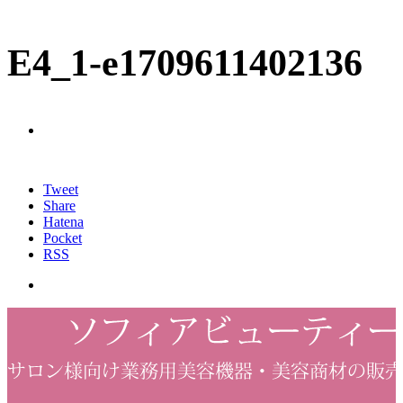
E4_1-e1709611402136
Tweet
Share
Hatena
Pocket
RSS