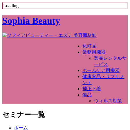
Loading
Sophia Beauty
化粧品
業務用機器
製品レンタルサ
ービス
ホームケア用機器
健康食品・サプリメ
ント
補正下着
備品
ウィルス対策
セミナー一覧
ホーム