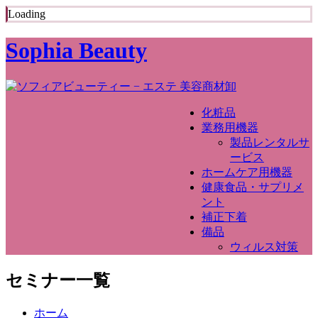
Loading
Sophia Beauty
化粧品
業務用機器
製品レンタルサ
ービス
ホームケア用機器
健康食品・サプリメ
ント
補正下着
備品
ウィルス対策
セミナー一覧
ホーム