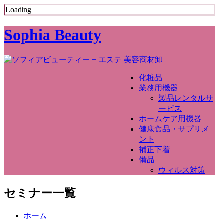
Loading
Sophia Beauty
化粧品
業務用機器
製品レンタルサ
ービス
ホームケア用機器
健康食品・サプリメ
ント
補正下着
備品
ウィルス対策
セミナー一覧
ホーム