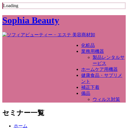
Loading
Sophia Beauty
化粧品
業務用機器
製品レンタルサ
ービス
ホームケア用機器
健康食品・サプリメ
ント
補正下着
備品
ウィルス対策
セミナー一覧
ホーム