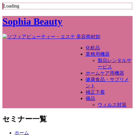
Loading
Sophia Beauty
化粧品
業務用機器
製品レンタルサ
ービス
ホームケア用機器
健康食品・サプリメ
ント
補正下着
備品
ウィルス対策
セミナー一覧
ホーム