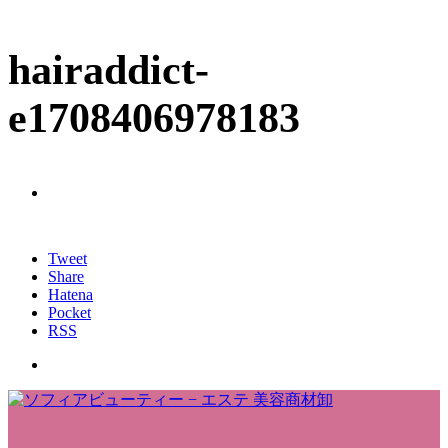
hairaddict-
e1708406978183
Tweet
Share
Hatena
Pocket
RSS