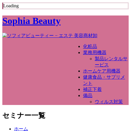
Loading
Sophia Beauty
化粧品
業務用機器
製品レンタルサ
ービス
ホームケア用機器
健康食品・サプリメ
ント
補正下着
備品
ウィルス対策
セミナー一覧
ホーム