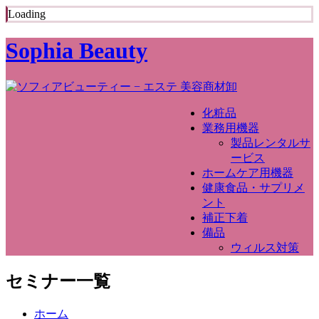
Loading
Sophia Beauty
化粧品
業務用機器
製品レンタルサ
ービス
ホームケア用機器
健康食品・サプリメ
ント
補正下着
備品
ウィルス対策
セミナー一覧
ホーム