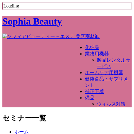
Loading
Sophia Beauty
化粧品
業務用機器
製品レンタルサ
ービス
ホームケア用機器
健康食品・サプリメ
ント
補正下着
備品
ウィルス対策
セミナー一覧
ホーム