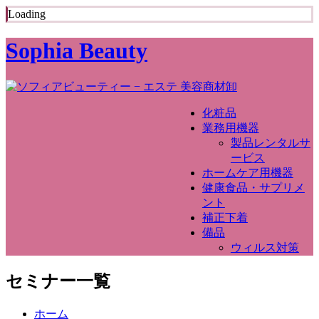
Loading
Sophia Beauty
化粧品
業務用機器
製品レンタルサ
ービス
ホームケア用機器
健康食品・サプリメ
ント
補正下着
備品
ウィルス対策
セミナー一覧
ホーム