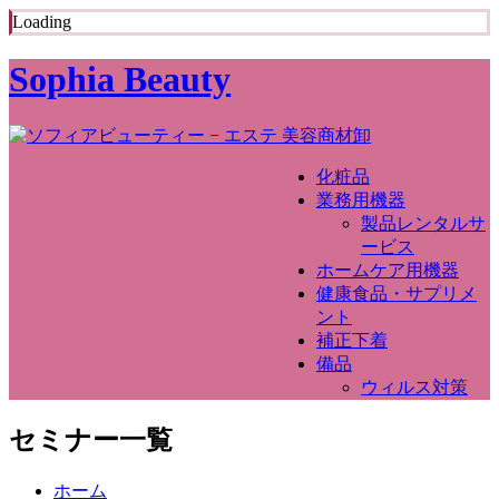
Loading
Sophia Beauty
化粧品
業務用機器
製品レンタルサ
ービス
ホームケア用機器
健康食品・サプリメ
ント
補正下着
備品
ウィルス対策
セミナー一覧
ホーム