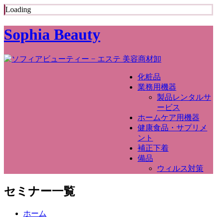
Loading
Sophia Beauty
化粧品
業務用機器
製品レンタルサ
ービス
ホームケア用機器
健康食品・サプリメ
ント
補正下着
備品
ウィルス対策
セミナー一覧
ホーム