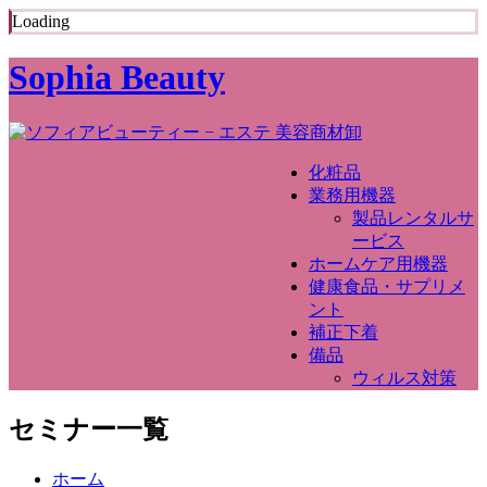
Loading
Sophia Beauty
化粧品
業務用機器
製品レンタルサ
ービス
ホームケア用機器
健康食品・サプリメ
ント
補正下着
備品
ウィルス対策
セミナー一覧
ホーム