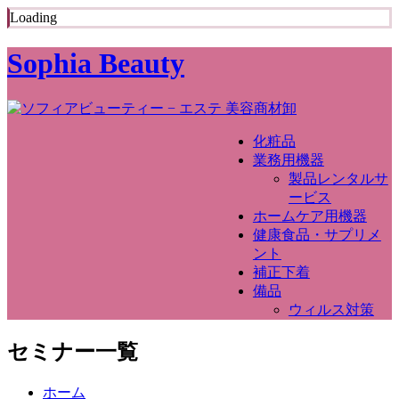
Loading
Sophia Beauty
化粧品
業務用機器
製品レンタルサ
ービス
ホームケア用機器
健康食品・サプリメ
ント
補正下着
備品
ウィルス対策
セミナー一覧
ホーム