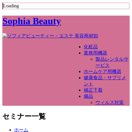
Loading
Sophia Beauty
化粧品
業務用機器
製品レンタルサ
ービス
ホームケア用機器
健康食品・サプリメ
ント
補正下着
備品
ウィルス対策
セミナー一覧
ホーム