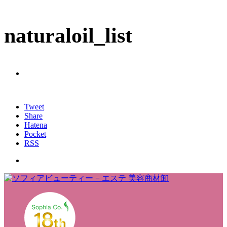
naturaloil_list
Tweet
Share
Hatena
Pocket
RSS