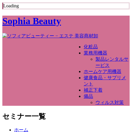
Loading
Sophia Beauty
化粧品
業務用機器
製品レンタルサ
ービス
ホームケア用機器
健康食品・サプリメ
ント
補正下着
備品
ウィルス対策
セミナー一覧
ホーム