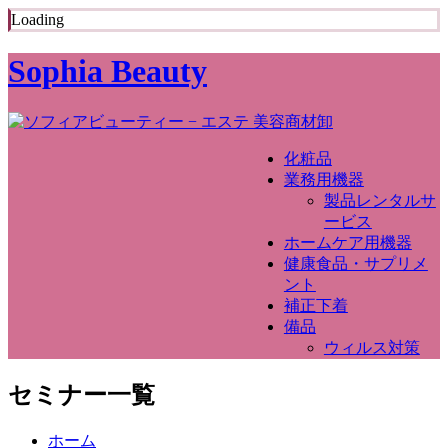
Loading
Sophia Beauty
化粧品
業務用機器
製品レンタルサ
ービス
ホームケア用機器
健康食品・サプリメ
ント
補正下着
備品
ウィルス対策
セミナー一覧
ホーム