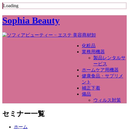
Loading
Sophia Beauty
化粧品
業務用機器
製品レンタルサ
ービス
ホームケア用機器
健康食品・サプリメ
ント
補正下着
備品
ウィルス対策
セミナー一覧
ホーム