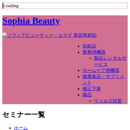
Loading
Sophia Beauty
化粧品
業務用機器
製品レンタルサ
ービス
ホームケア用機器
健康食品・サプリメ
ント
補正下着
備品
ウィルス対策
セミナー一覧
ホーム