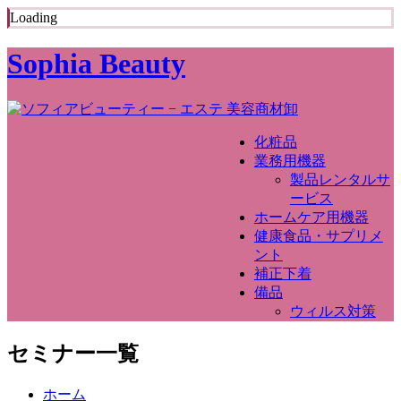
Loading
Sophia Beauty
化粧品
業務用機器
製品レンタルサ
ービス
ホームケア用機器
健康食品・サプリメ
ント
補正下着
備品
ウィルス対策
セミナー一覧
ホーム