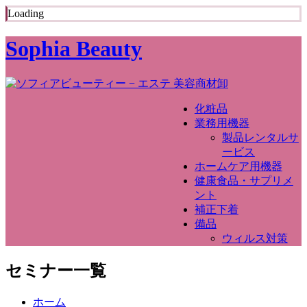
Loading
Sophia Beauty
化粧品
業務用機器
製品レンタルサ
ービス
ホームケア用機器
健康食品・サプリメ
ント
補正下着
備品
ウィルス対策
セミナー一覧
ホーム