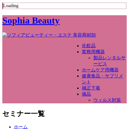
Loading
Sophia Beauty
化粧品
業務用機器
製品レンタルサ
ービス
ホームケア用機器
健康食品・サプリメ
ント
補正下着
備品
ウィルス対策
セミナー一覧
ホーム