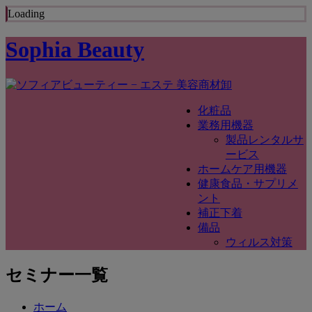
Loading
Sophia Beauty
化粧品
業務用機器
製品レンタルサ
ービス
ホームケア用機器
健康食品・サプリメ
ント
補正下着
備品
ウィルス対策
セミナー一覧
ホーム