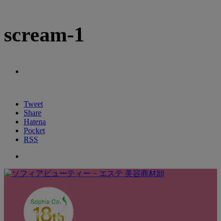
scream-1
Tweet
Share
Hatena
Pocket
RSS