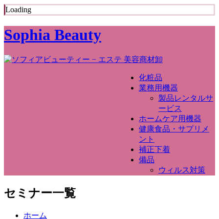
Loading
Sophia Beauty
化粧品
業務用機器
製品レンタルサ
ービス
ホームケア用機器
健康食品・サプリメ
ント
補正下着
備品
ウィルス対策
セミナー一覧
ホーム