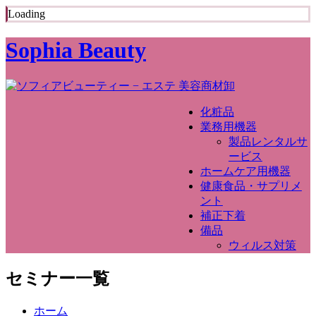
Loading
Sophia Beauty
化粧品
業務用機器
製品レンタルサ
ービス
ホームケア用機器
健康食品・サプリメ
ント
補正下着
備品
ウィルス対策
セミナー一覧
ホーム