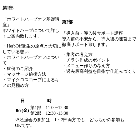
第1部
「ホワイトハーブオフ基礎講
第2部
座」
ホワイトハーブについて詳し
「導入前・導入後サポート講座」
くご案内致します。
導入前の不安から、導入後の運営まで
徹底サポート致します。
・HerbOff誕生の原点と大切に
している想い
・集客の考え方
・ホワイトハーブオフについ
・チラシ作成のポイント
て
・メニュー作りの考え方
・症例のご紹介
・過去最高利益を目指す仕組みづくり
・マッサージ施術方法
・マイクロスコープによるキ
メの見極め方
日
時
第1部 11:00~12:30
8/7(金)
第2部 12:30~13:30
※勉強会の参加は、1・2部両方でも、どちらかの参加も
OKです。