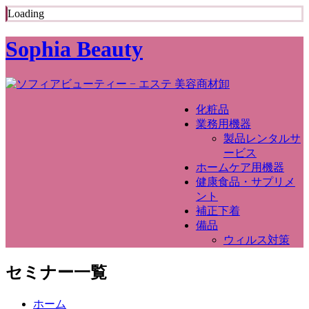
Loading
Sophia Beauty
化粧品
業務用機器
製品レンタルサ
ービス
ホームケア用機器
健康食品・サプリメ
ント
補正下着
備品
ウィルス対策
セミナー一覧
ホーム