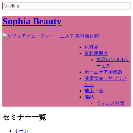
Loading
Sophia Beauty
化粧品
業務用機器
製品レンタルサ
ービス
ホームケア用機器
健康食品・サプリメ
ント
補正下着
備品
ウィルス対策
セミナー一覧
ホーム