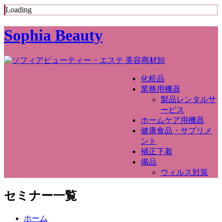
Loading
Sophia Beauty
化粧品
業務用機器
製品レンタルサ
ービス
ホームケア用機器
健康食品・サプリメ
ント
補正下着
備品
ウィルス対策
セミナー一覧
ホーム