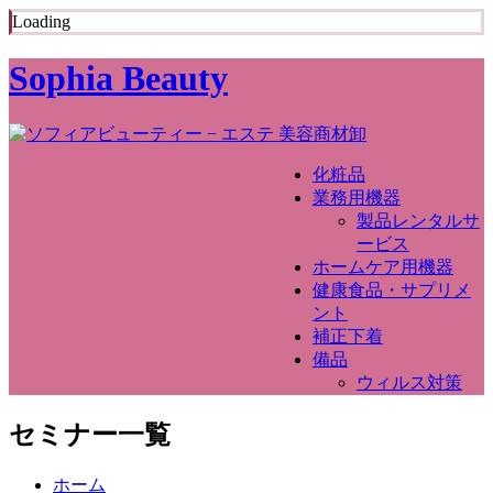
Loading
Sophia Beauty
化粧品
業務用機器
製品レンタルサ
ービス
ホームケア用機器
健康食品・サプリメ
ント
補正下着
備品
ウィルス対策
セミナー一覧
ホーム