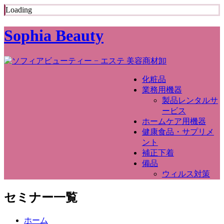
Loading
Sophia Beauty
化粧品
業務用機器
製品レンタルサ
ービス
ホームケア用機器
健康食品・サプリメ
ント
補正下着
備品
ウィルス対策
セミナー一覧
ホーム