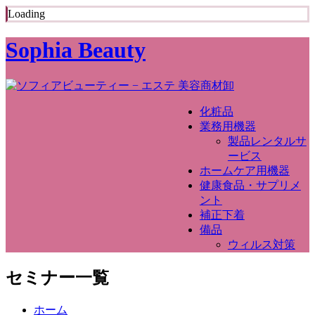
Loading
Sophia Beauty
化粧品
業務用機器
製品レンタルサ
ービス
ホームケア用機器
健康食品・サプリメ
ント
補正下着
備品
ウィルス対策
セミナー一覧
ホーム