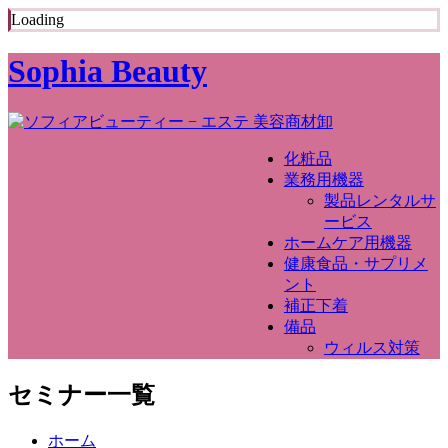
Loading
Sophia Beauty
化粧品
業務用機器
製品レンタルサ
ービス
ホームケア用機器
健康食品・サプリメ
ント
補正下着
備品
ウィルス対策
セミナー一覧
ホーム