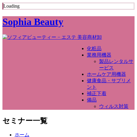
Loading
Sophia Beauty
化粧品
業務用機器
製品レンタルサ
ービス
ホームケア用機器
健康食品・サプリメ
ント
補正下着
備品
ウィルス対策
セミナー一覧
ホーム