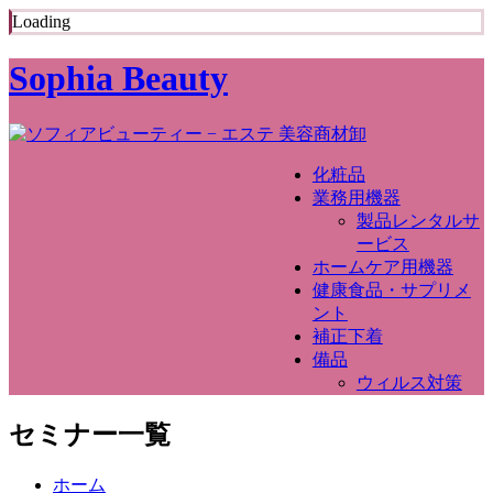
Loading
Sophia Beauty
化粧品
業務用機器
製品レンタルサ
ービス
ホームケア用機器
健康食品・サプリメ
ント
補正下着
備品
ウィルス対策
セミナー一覧
ホーム