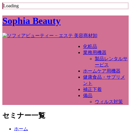
Loading
Sophia Beauty
化粧品
業務用機器
製品レンタルサ
ービス
ホームケア用機器
健康食品・サプリメ
ント
補正下着
備品
ウィルス対策
セミナー一覧
ホーム