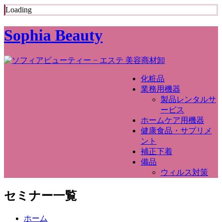
Loading
Sophia Beauty
化粧品
業務用機器
製品レンタルサ
ービス
ホームケア用機器
健康食品・サプリメ
ント
補正下着
備品
ウィルス対策
セミナー一覧
ホーム