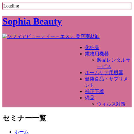
Loading
Sophia Beauty
化粧品
業務用機器
製品レンタルサ
ービス
ホームケア用機器
健康食品・サプリメ
ント
補正下着
備品
ウィルス対策
セミナー一覧
ホーム