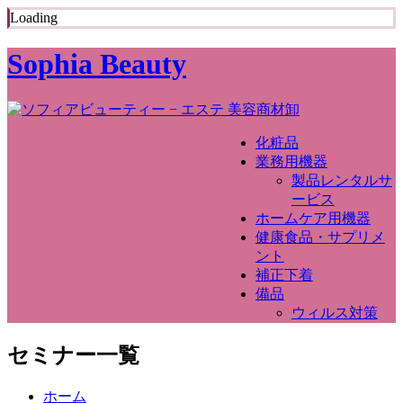
Loading
Sophia Beauty
化粧品
業務用機器
製品レンタルサ
ービス
ホームケア用機器
健康食品・サプリメ
ント
補正下着
備品
ウィルス対策
セミナー一覧
ホーム